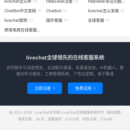
livechat怎么样
HelpDesk注册
helpdesk常见问题
(2)
(2)
(1)
ChatBot中文官网
Chatbot
livechat怎么安装
(1)
(1)
(1)
livechat案例
国外客服
全球客服
(1)
(1)
(1)
跨境电商在线客服
(1)
livechat全球领先的在线客服系统
实时聊天与消息预览，主动聊天邀请，多渠道支持，AI机器人，数
据分析与报告，工单管理系统，个性化定制，易于集成
立即注册
免费试用


© 2010-2026
LiveChat中文网-LiveChat在线客服系统中文
网站地图
请求次数：36 次，加载用时：0.076 秒，内存占用：7.19 MB