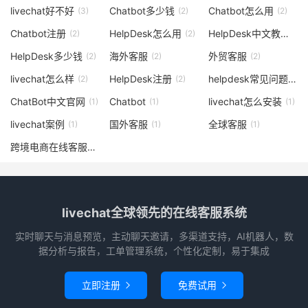
livechat好不好
Chatbot多少钱
Chatbot怎么用
(3)
(2)
(2)
Chatbot注册
HelpDesk怎么用
HelpDesk中文教程
(2)
(2)
(2)
HelpDesk多少钱
海外客服
外贸客服
(2)
(2)
(2)
livechat怎么样
HelpDesk注册
helpdesk常见问题
(2)
(2)
(1)
ChatBot中文官网
Chatbot
livechat怎么安装
(1)
(1)
(1)
livechat案例
国外客服
全球客服
(1)
(1)
(1)
跨境电商在线客服
(1)
livechat全球领先的在线客服系统
实时聊天与消息预览，主动聊天邀请，多渠道支持，AI机器人，数
据分析与报告，工单管理系统，个性化定制，易于集成
立即注册
免费试用

