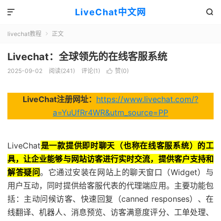
LiveChat中文网


livechat教程
正文

Livechat：全球领先的在线客服系统
2025-09-02
阅读(241)
评论(1)
赞(
0
)

LiveChat注册网址：
https://www.livechat.com/?
a=YuUfRr4WR&utm_source=PP
LiveChat
是一款提供即时聊天（也称在线客服系统）的工
具，让企业能够与网站访客进行实时交流，提供客户支持和
解答疑问
。它通过安装在网站上的聊天窗口（Widget）与
用户互动，同时提供给客服代表的代理端应用。主要功能包
括：主动问候访客、快速回复（canned responses）、在
线翻译、机器人、消息预览、访客满意度评分、工单处理、