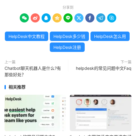
分享到









HelpDesk中文教程
HelpDesk多少钱
HelpDesk怎么用
HelpDesk注册
上一篇
下一篇
Chatbot聊天机器人是什么?有
helpdesk的常见问题中文Faq
那些好处？
相关推荐